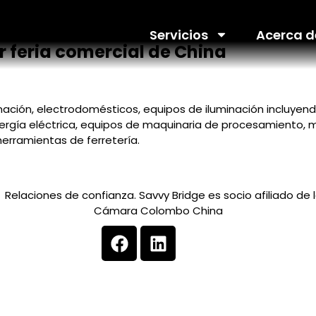
 I
Servicios
Acerca d
or feria comercial de China
ación, electrodomésticos, equipos de iluminación incluyendo
rgía eléctrica, equipos de maquinaria de procesamiento, m
herramientas de ferretería.
Términos y condiciones
Política de de datos