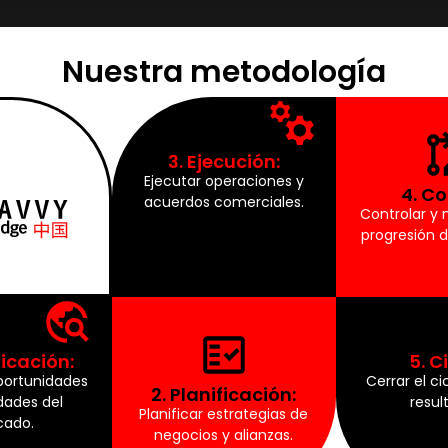
Nuestra metodología
3. Ejecución:
Ejecutar operaciones y
4. Co
acuerdos comerciales.
Controlar y 
progresión d
ficación:
5. C
oportunidades
Cerrar el ci
2. Planificación:
dades del
resul
Planificar estrategias de
ado.
negocios y alianzas.