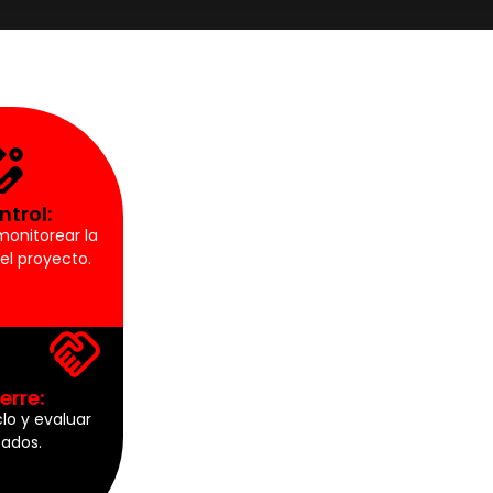
ntrol:
monitorear la
el proyecto.
ierre:
clo y evaluar
tados.