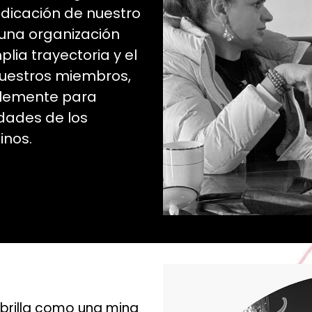
edicación de nuestro
una organización
lia trayectoria y el
nuestros miembros,
blemente para
dades de los
inos.
 brilla como una mina