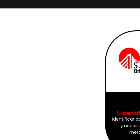
1. Identi
Identificar 
y necesi
merc